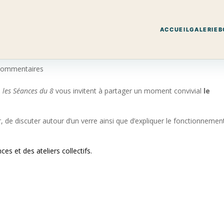
ACCUEIL
GALERIE
B
telier
commentaires
,
les Séances du 8
vous invitent à partager un moment convivial
le
r, de discuter autour d’un verre ainsi que d’expliquer le fonctionnemen
es et des ateliers collectifs.