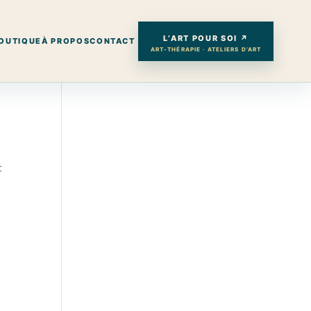
L’ART POUR SOI ↗
OUTIQUE
À PROPOS
CONTACT
ART-THÉRAPIE · ATELIERS D’ART
t